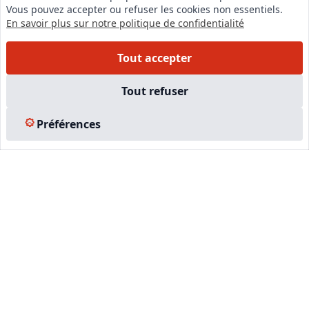
Vous pouvez accepter ou refuser les cookies non essentiels.
Instagram
En savoir plus sur notre politique de confidentialité
Facebook
Tout accepter
EN SAVOIR PLUS
Tout refuser
Accueil
Préférences
Formations
Nous rejoindre
Partenaires
Autres missions
Le C.N.E.
Membre IVSC
Logiciel
L’Expert
Tarifs
Contact
Experts Immobiliers par régions