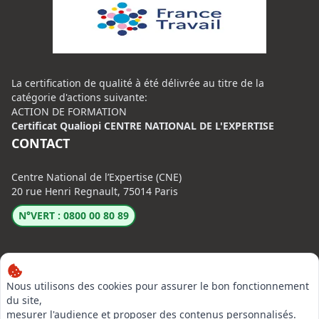
La certification de qualité à été délivrée au titre de la
catégorie d'actions suivante:
ACTION DE FORMATION
Certificat Qualiopi CENTRE NATIONAL DE L'EXPERTISE
CONTACT
Centre National de l’Expertise (CNE)
20 rue Henri Regnault, 75014 Paris
N°VERT : 0800 00 80 89
Nous utilisons des cookies pour assurer le bon fonctionnement
du site,
mesurer l'audience et proposer des contenus personnalisés.
LinkedIn