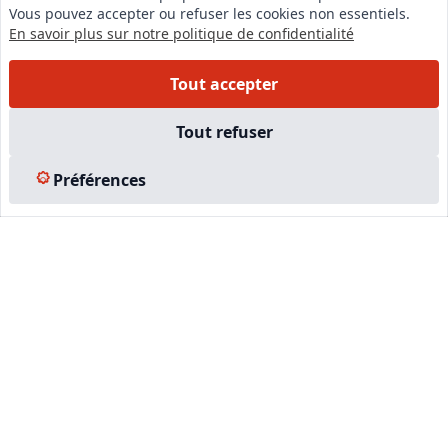
Vous pouvez accepter ou refuser les cookies non essentiels.
Instagram
En savoir plus sur notre politique de confidentialité
Facebook
Tout accepter
EN SAVOIR PLUS
Tout refuser
Accueil
Préférences
Formations
Nous rejoindre
Partenaires
Autres missions
Le C.N.E.
Membre IVSC
Logiciel
L’Expert
Tarifs
Contact
Experts Immobiliers par régions