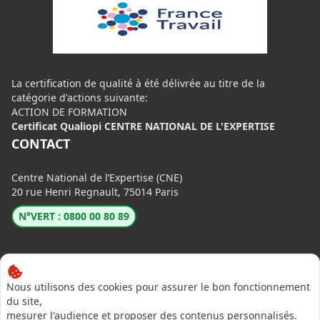
La certification de qualité à été délivrée au titre de la
catégorie d'actions suivante:
ACTION DE FORMATION
Certificat Qualiopi CENTRE NATIONAL DE L'EXPERTISE
CONTACT
Centre National de l’Expertise (CNE)
20 rue Henri Regnault, 75014 Paris
N°VERT : 0800 00 80 89
Nous utilisons des cookies pour assurer le bon fonctionnement
du site,
mesurer l'audience et proposer des contenus personnalisés.
LinkedIn