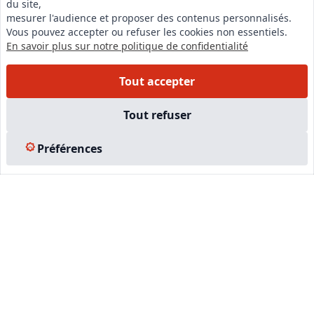
du site,
LinkedIn
mesurer l'audience et proposer des contenus personnalisés.
Vous pouvez accepter ou refuser les cookies non essentiels.
Instagram
En savoir plus sur notre politique de confidentialité
Facebook
Tout accepter
EN SAVOIR PLUS
Tout refuser
Accueil
Préférences
Formations
Nous rejoindre
Partenaires
Autres missions
Le C.N.E.
Membre IVSC
Logiciel
L’Expert
Tarifs
Contact