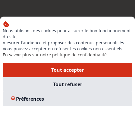
Nous utilisons des cookies pour assurer le bon fonctionnement
LinkedIn
du site,
Instagram
mesurer l'audience et proposer des contenus personnalisés.
Vous pouvez accepter ou refuser les cookies non essentiels.
Facebook
En savoir plus sur notre politique de confidentialité
EN SAVOIR PLUS
Tout accepter
Accueil
Tout refuser
Formations
Nous rejoindre
Préférences
Partenaires
Autres missions
Le C.N.E.
Membre IVSC
Logiciel