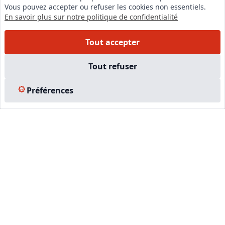
Vous pouvez accepter ou refuser les cookies non essentiels.
Instagram
En savoir plus sur notre politique de confidentialité
Facebook
Tout accepter
EN SAVOIR PLUS
Tout refuser
Accueil
Préférences
Formations
Nous rejoindre
Partenaires
Autres missions
Le C.N.E.
Membre IVSC
Logiciel
L’Expert
Tarifs
Contact
Experts Immobiliers par régions