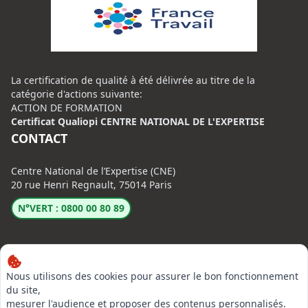
La certification de qualité à été délivrée au titre de la
catégorie d'actions suivante:
ACTION DE FORMATION
Certificat Qualiopi CENTRE NATIONAL DE L'EXPERTISE
CONTACT
Centre National de l’Expertise (CNE)
20 rue Henri Regnault, 75014 Paris
N°VERT : 0800 00 80 89
Nous utilisons des cookies pour assurer le bon fonctionnement
du site,
mesurer l'audience et proposer des contenus personnalisés.
LinkedIn