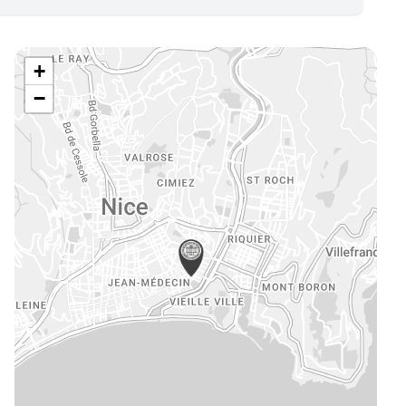
e
mmerce
vité de Syndic
+
eures, châteaux et traits de côte
−