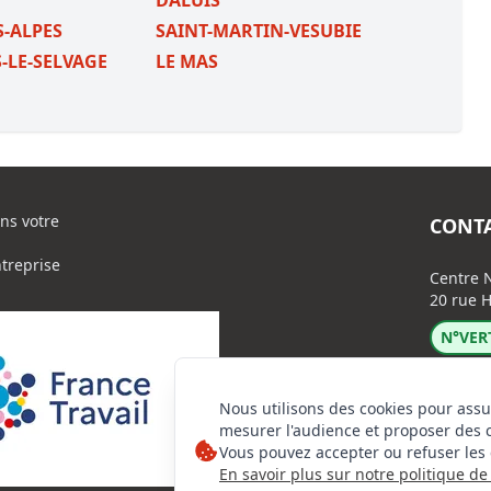
DALUIS
-ALPES
SAINT-MARTIN-VESUBIE
-LE-SELVAGE
LE MAS
ns votre
CONT
ntreprise
Centre N
20 rue H
N°VERT
Nous utilisons des cookies pour assu
mesurer l'audience et proposer des 
Vous pouvez accepter ou refuser les 
En savoir plus sur notre politique de 