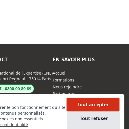
ACT
EN SAVOIR PLUS
ational de l’Expertise (CNE)
Accueil
enri Regnault, 75014 Paris
Formations
Nous rejoindre
 : 0800 00 80 89
Partenaires
Autres missions
Tout accepter
rer le bon fonctionnement du site,
Le C.N.E.
contenus personnalisés.
Membre IVSC
Tout refuser
cookies non essentiels.
Logiciel
confidentialité
L’Expert