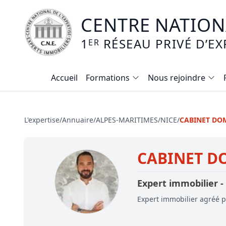
CENTRE NATIONA
1
RÉSEAU PRIVÉ D’EX
ER
Accueil
Formations
Nous rejoindre
Calendrier des formations
Formation expertise immobilière / v
L'expertise
/
Annuaire
/
ALPES-MARITIMES
/
NICE
/
CABINET DOM
Expertise local commercial
CABINET D
Expertise viager
E-learning - Connaitre et maitriser
Expert immobilier -
Mise en copropriété
Expert immobilier agréé pa
Expertise terrains agricoles, vignobl