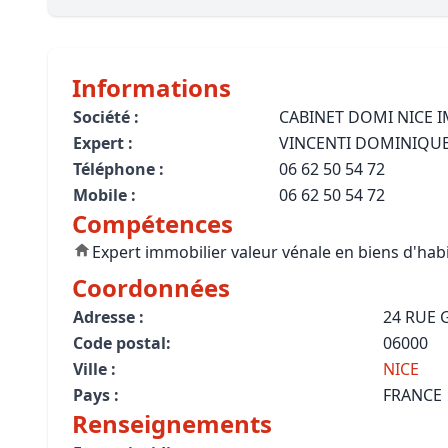
Bioclimatique BBC
Règles d’urbanisme
Informations
Pathologies des bâtiments
Société :
CABINET DOMI NICE 
Expert :
VINCENTI DOMINIQU
Lecture et compréhension d’un Pla
Téléphone :
06 62 50 54 72
Droit de l'environnement et de l'im
Mobile :
06 62 50 54 72
Compétences
Estimer le droit au bail
Expert immobilier valeur vénale en biens d'hab
Coordonnées
Adresse :
24 RUE 
Code postal:
06000
Ville :
NICE
Pays :
FRANCE
Renseignements