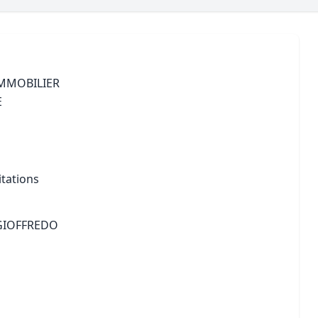
Maîtrise d’oeuvre
Développer la gestion locativ
Estimation co
Expertise pré-achat
Développer et organiser l'acti
Biens d’exception, belles dem
IMMOBILIER
E
n Local d’Urbanisme (PLU)
IA Essentials®
mobilier
IA Pioneer®
itations
GIOFFREDO