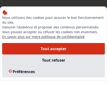
Nous utilisons des cookies pour assurer le bon fonctionnement
LinkedIn
du site,
mesurer l'audience et proposer des contenus personnalisés.
Instagram
Vous pouvez accepter ou refuser les cookies non essentiels.
Facebook
En savoir plus sur notre politique de confidentialité
Tout accepter
EN SAVOIR PLUS
Tout refuser
Accueil
Formations
Préférences
Nous rejoindre
Partenaires
Autres missions
Le C.N.E.
Membre IVSC
Logiciel