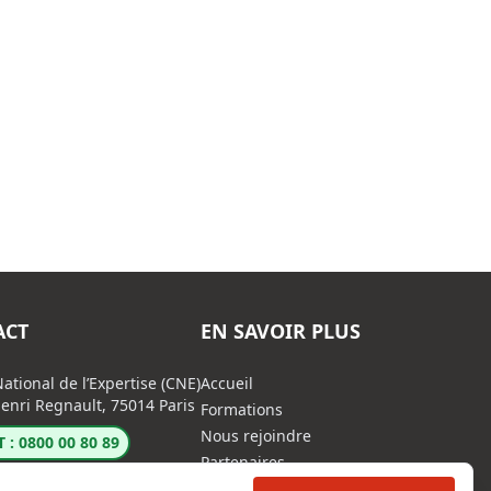
ACT
EN SAVOIR PLUS
ational de l’Expertise (CNE)
Accueil
enri Regnault, 75014 Paris
Formations
Nous rejoindre
 : 0800 00 80 89
Partenaires
Autres missions