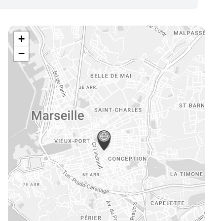
e
mmerce
vité de Syndic
+
eures, châteaux et traits de côte
−