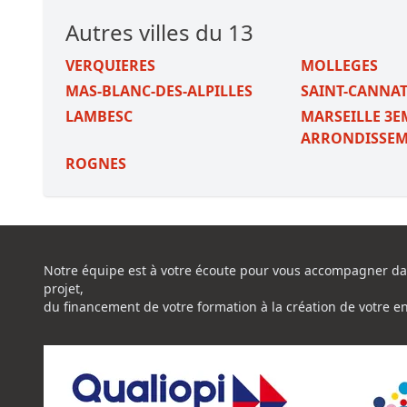
Autres villes du 13
VERQUIERES
MOLLEGES
MAS-BLANC-DES-ALPILLES
SAINT-CANNA
LAMBESC
MARSEILLE 3E
ARRONDISSE
ROGNES
Notre équipe est à votre écoute pour vous accompagner da
projet,
du financement de votre formation à la création de votre e