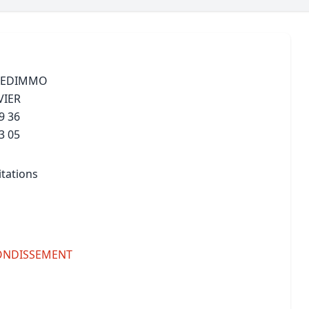
Maîtrise d’oeuvre
Développer la gestion locativ
Estimation co
Expertise pré-achat
Développer et organiser l'acti
Biens d’exception, belles dem
 FEDIMMO
VIER
n Local d’Urbanisme (PLU)
IA Essentials®
9 36
mobilier
IA Pioneer®
3 05
itations
ONDISSEMENT