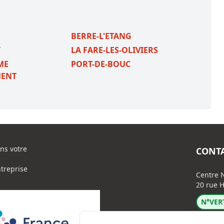
BERRE-L'ETANG
T
LA FARE-LES-OLIVIERS
ME
PORT-DE-BOUC
MENT
ns votre
CONT
ntreprise
Centre N
20 rue H
N°VERT