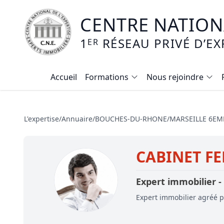
CENTRE NATIONA
1
RÉSEAU PRIVÉ D’EX
ER
Accueil
Formations
Nous rejoindre
Calendrier des formations
Formation expertise immobilière / v
L'expertise
/
Annuaire
/
BOUCHES-DU-RHONE
/
MARSEILLE 6E
Expertise local commercial
CABINET F
Expertise viager
E-learning - Connaitre et maitriser
Expert immobilier -
Mise en copropriété
Expert immobilier agréé pa
Expertise terrains agricoles, vignobl