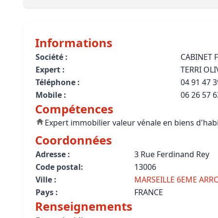
Bioclimatique BBC
Règles d’urbanisme
Informations
Pathologies des bâtiments
Société :
CABINET
Expert :
TERRI OLI
Lecture et compréhension d’un Pla
Téléphone :
04 91 47 3
Droit de l'environnement et de l'im
Mobile :
06 26 57 6
Compétences
Estimer le droit au bail
Expert immobilier valeur vénale en biens d'hab
Coordonnées
Adresse :
3 Rue Ferdinand Rey
Code postal:
13006
Ville :
MARSEILLE 6EME ARR
Pays :
FRANCE
Renseignements