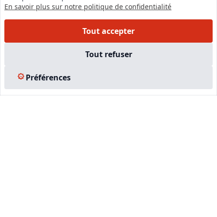
En savoir plus sur notre politique de confidentialité
Tout accepter
Tout refuser
LinkedIn
Instagram
Préférences
Facebook
EN SAVOIR PLUS
Accueil
Formations
Nous rejoindre
Partenaires
Autres missions
Le C.N.E.
Membre IVSC