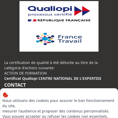
La certification de qualité à été délivrée au titre de la
catégorie d'actions suivante:
ACTION DE FORMATION
Certificat Qualiopi CENTRE NATIONAL DE L'EXPERTISE
CONTACT
Centre National de l’Expertise (CNE)
Nous utilisons des cookies pour assurer le bon fonctionnement
20 rue Henri Regnault, 75014 Paris
du site,
mesurer l'audience et proposer des contenus personnalisés.
N°VERT : 0800 00 80 89
Vous pouvez accepter ou refuser les cookies non essentiels.