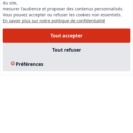
du site,
LinkedIn
mesurer l'audience et proposer des contenus personnalisés.
Vous pouvez accepter ou refuser les cookies non essentiels.
Instagram
En savoir plus sur notre politique de confidentialité
Facebook
Tout accepter
EN SAVOIR PLUS
Tout refuser
Accueil
Préférences
Formations
Nous rejoindre
Partenaires
Autres missions
Le C.N.E.
Membre IVSC
Logiciel
L’Expert
Tarifs
Contact