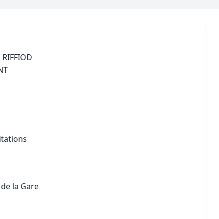
Maîtrise d’oeuvre
Développer la gestion locativ
Estimation co
Expertise pré-achat
Développer et organiser l'acti
Biens d’exception, belles dem
 RIFFIOD
NT
n Local d’Urbanisme (PLU)
IA Essentials®
mobilier
IA Pioneer®
itations
 de la Gare