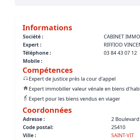
Bioclimatique BBC
Règles d’urbanisme
Informations
Pathologies des bâtiments
Société :
CABINET IMMO
Expert :
RIFFIOD VINCE
Lecture et compréhension d’un Pla
Téléphone :
03 84 43 07 12
Droit de l'environnement et de l'im
Mobile :
Compétences
Estimer le droit au bail
Expert de justice près la cour d'appel
Expert immobilier valeur vénale en biens d'hab
Expert pour les biens vendus en viager
Coordonnées
Adresse :
2 Boulevard
Code postal:
25410
Ville :
SAINT-VIT