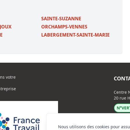
S
SAINTE-SUZANNE
-JOUX
ORCHAMPS-VENNES
E
LABERGEMENT-SAINTE-MARIE
ns votre
CONT
ntreprise
Centre N
20 rue H
N°VERT
Nous utilisons des cookies pour assu