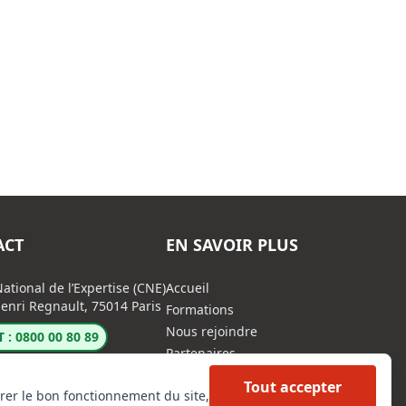
ACT
EN SAVOIR PLUS
ational de l’Expertise (CNE)
Accueil
enri Regnault, 75014 Paris
Formations
Nous rejoindre
 : 0800 00 80 89
Partenaires
Autres missions
Tout accepter
rer le bon fonctionnement du site,
Le C.N.E.