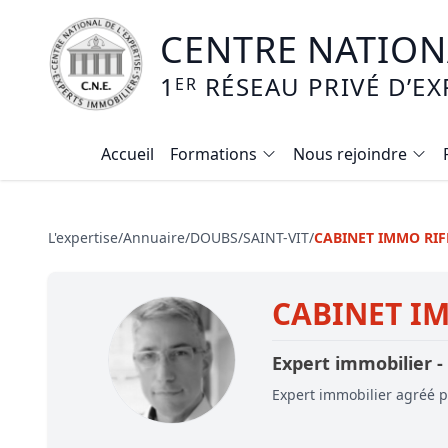
CENTRE NATIONA
1
RÉSEAU PRIVÉ D’EX
ER
Accueil
Formations
Nous rejoindre
Calendrier des formations
Formation expertise immobilière / v
L'expertise
/
Annuaire
/
DOUBS
/
SAINT-VIT
/
CABINET IMMO RIF
Expertise local commercial
CABINET I
Expertise viager
E-learning - Connaitre et maitriser
Expert immobilier -
Mise en copropriété
Expert immobilier agréé pa
Expertise terrains agricoles, vignobl