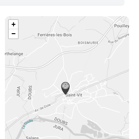
e
mmerce
vité de Syndic
+
eures, châteaux et traits de côte
−