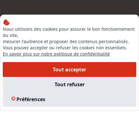
Nous utilisons des cookies pour assurer le bon fonctionnement
LinkedIn
du site,
Instagram
mesurer l'audience et proposer des contenus personnalisés.
Vous pouvez accepter ou refuser les cookies non essentiels.
Facebook
En savoir plus sur notre politique de confidentialité
EN SAVOIR PLUS
Tout accepter
Tout refuser
Accueil
Formations
Préférences
Nous rejoindre
Partenaires
Autres missions
Le C.N.E.
Membre IVSC
Logiciel