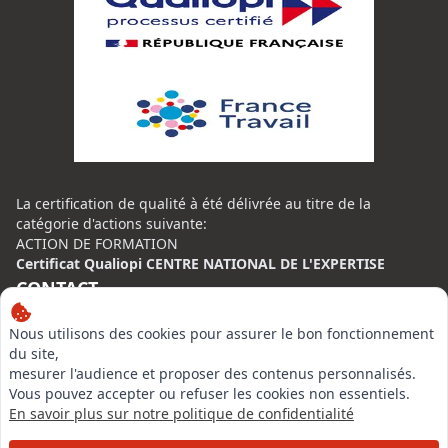
La certification de qualité à été délivrée au titre de la
catégorie d'actions suivante:
ACTION DE FORMATION
Certificat Qualiopi CENTRE NATIONAL DE L'EXPERTISE
CONTACT
Nous utilisons des cookies pour assurer le bon fonctionnement
Centre National de l’Expertise (CNE)
du site,
20 rue Henri Regnault, 75014 Paris
mesurer l'audience et proposer des contenus personnalisés.
N°VERT : 0800 00 80 89
Vous pouvez accepter ou refuser les cookies non essentiels.
En savoir plus sur notre politique de confidentialité