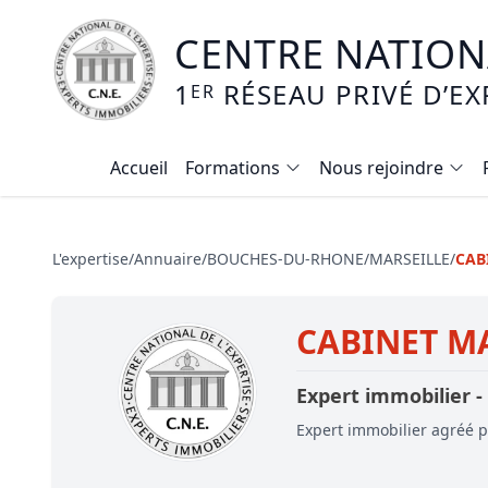
CENTRE NATIONA
1
RÉSEAU PRIVÉ D’EX
ER
Accueil
Formations
Nous rejoindre
Calendrier des formations
Formation expertise immobilière / v
L'expertise
/
Annuaire
/
BOUCHES-DU-RHONE
/
MARSEILLE
/
CAB
Expertise local commercial
CABINET M
Expertise viager
E-learning - Connaitre et maitriser
Expert immobilier -
Mise en copropriété
Expert immobilier agréé pa
Expertise terrains agricoles, vignobl