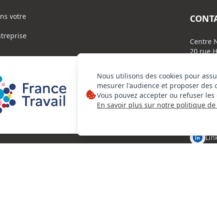
ns votre
CONT
ntreprise
Centre N
20 rue H
N°VERT
Nous utilisons des cookies pour assu
mesurer l'audience et proposer des 
Vous pouvez accepter ou refuser les 
En savoir plus sur notre politique de 
Lin
Ins
orie d'actions
Fac