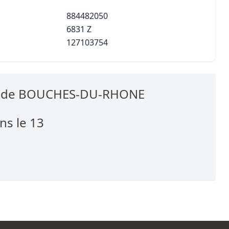
884482050
6831 Z
127103754
es de BOUCHES-DU-RHONE
ns le 13