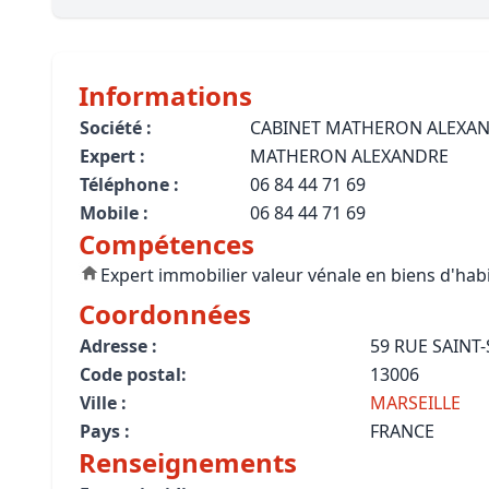
Bioclimatique BBC
Règles d’urbanisme
Informations
Pathologies des bâtiments
Société :
CABINET MATHERON ALEXA
Expert :
MATHERON ALEXANDRE
Lecture et compréhension d’un Pla
Téléphone :
06 84 44 71 69
Droit de l'environnement et de l'im
Mobile :
06 84 44 71 69
Compétences
Estimer le droit au bail
Expert immobilier valeur vénale en biens d'hab
Coordonnées
Adresse :
59 RUE SAINT
Code postal:
13006
Ville :
MARSEILLE
Pays :
FRANCE
Renseignements