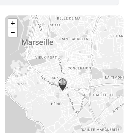
e
mmerce
vité de Syndic
+
eures, châteaux et traits de côte
−