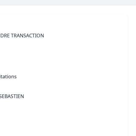
Maîtrise d’oeuvre
Développer la gestion locativ
Estimation co
Expertise pré-achat
Développer et organiser l'acti
Biens d’exception, belles dem
NDRE TRANSACTION
n Local d’Urbanisme (PLU)
IA Essentials®
mobilier
IA Pioneer®
itations
-SEBASTIEN