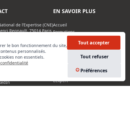
ACT
EN SAVOIR PLUS
ational de l’Expertise (CNE)
Accueil
enri Regnault, 75014 Paris
Formations
Nous rejoindre
 : 0800 00 80 89
Tout accepter
rer le bon fonctionnement du site,
Partenaires
contenus personnalisés.
Autres missions
Tout refuser
cookies non essentiels.
Le C.N.E.
confidentialité
Membre IVSC
Préférences
Logiciel
L’Expert
kedIn
Tarifs
tagram
Contact
ebook
Experts Immobiliers par régions
Accès Pro
Mentions légales
Plan du site