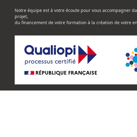
Notre équipe est à votre écoute pour vous accompagner da
projet,
du financement de votre formation à la création de votre e
La certification de qualité à été délivrée au titre de la catég
suivante:
ACTION DE FORMATION
Certificat Qualiopi CENTRE NATIONAL DE L'EXPERTISE