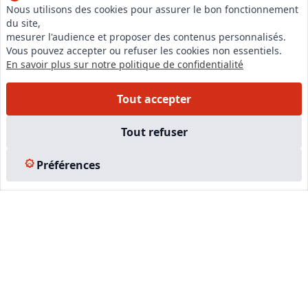
Nous utilisons des cookies pour assurer le bon fonctionnement
du site,
LinkedIn
mesurer l'audience et proposer des contenus personnalisés.
Instagram
Vous pouvez accepter ou refuser les cookies non essentiels.
En savoir plus sur notre politique de confidentialité
Facebook
Tout accepter
EN SAVOIR PLUS
Tout refuser
Accueil
Préférences
Formations
Nous rejoindre
Partenaires
Autres missions
Le C.N.E.
Membre IVSC
Logiciel
L’Expert
Tarifs