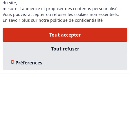
du site,
LinkedIn
mesurer l'audience et proposer des contenus personnalisés.
Vous pouvez accepter ou refuser les cookies non essentiels.
Instagram
En savoir plus sur notre politique de confidentialité
Facebook
Tout accepter
EN SAVOIR PLUS
Tout refuser
Accueil
Préférences
Formations
Nous rejoindre
Partenaires
Autres missions
Le C.N.E.
Membre IVSC
Logiciel
L’Expert
Tarifs
Contact