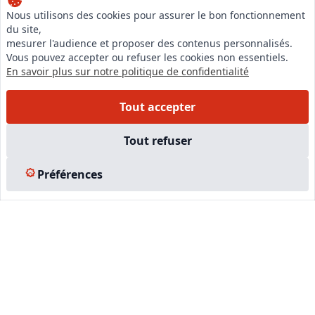
Nous utilisons des cookies pour assurer le bon fonctionnement
du site,
LinkedIn
mesurer l'audience et proposer des contenus personnalisés.
Instagram
Vous pouvez accepter ou refuser les cookies non essentiels.
En savoir plus sur notre politique de confidentialité
Facebook
Tout accepter
EN SAVOIR PLUS
Tout refuser
Accueil
Formations
Préférences
Nous rejoindre
Partenaires
Autres missions
Le C.N.E.
Membre IVSC
Logiciel
L’Expert
Tarifs