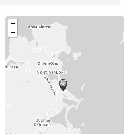
e
mmerce
vité de Syndic
+
eures, châteaux et traits de côte
−