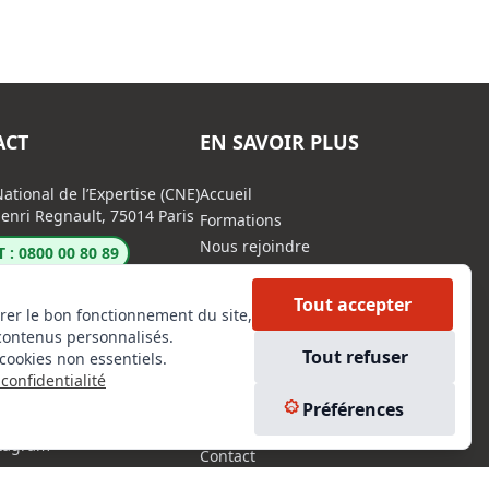
ACT
EN SAVOIR PLUS
ational de l’Expertise (CNE)
Accueil
enri Regnault, 75014 Paris
Formations
Nous rejoindre
 : 0800 00 80 89
Partenaires
Autres missions
Tout accepter
rer le bon fonctionnement du site,
Le C.N.E.
contenus personnalisés.
Membre IVSC
Tout refuser
cookies non essentiels.
Logiciel
confidentialité
L’Expert
Préférences
kedIn
Tarifs
tagram
Contact
ebook
Experts Immobiliers par régions