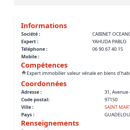
Bioclimatique BBC
Règles d’urbanisme
Informations
Pathologies des bâtiments
Société :
CABINET OCEAN
Expert :
YAHUDA PABLO
Lecture et compréhension d’un Pla
Téléphone :
06 90 67 40 15
Droit de l'environnement et de l'im
Mobile :
Compétences
Estimer le droit au bail
Expert immobilier valeur vénale en biens d'hab
Coordonnées
Adresse :
31, Avenue 
Code postal:
97150
Ville :
SAINT MAR
Pays :
GUADELOU
Renseignements