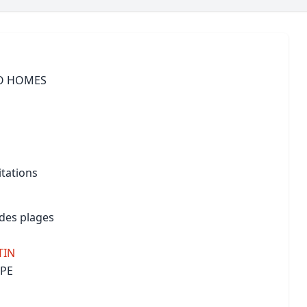
Maîtrise d’oeuvre
Développer la gestion locativ
Estimation co
Expertise pré-achat
Développer et organiser l'acti
Biens d’exception, belles dem
O HOMES
n Local d’Urbanisme (PLU)
IA Essentials®
mobilier
IA Pioneer®
itations
des plages
TIN
PE