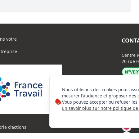
ns votre
CONT
ntreprise
Centre N
20 rue H
N°VERT
Nous utilisons des cookies pour assu
mesurer l'audience et proposer des 
Vous pouvez accepter ou refuser les 
En savoir plus sur notre politique de 
Lin
Ins
orie d'actions
Fac