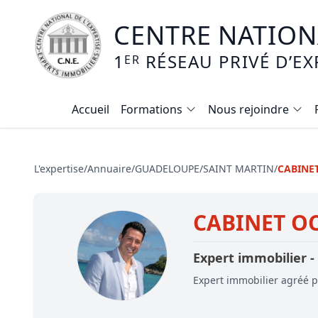
CENTRE NATIONA
1
RÉSEAU PRIVÉ D’EX
ER
Accueil
Formations
Nous rejoindre
Calendrier des formations
Formation expertise immobilière / v
L'expertise
/
Annuaire
/
GUADELOUPE
/
SAINT MARTIN
/
CABINE
Expertise local commercial
CABINET O
Expertise viager
E-learning - Connaitre et maitriser
Expert immobilier -
Mise en copropriété
Expert immobilier agréé pa
Expertise terrains agricoles, vignobl