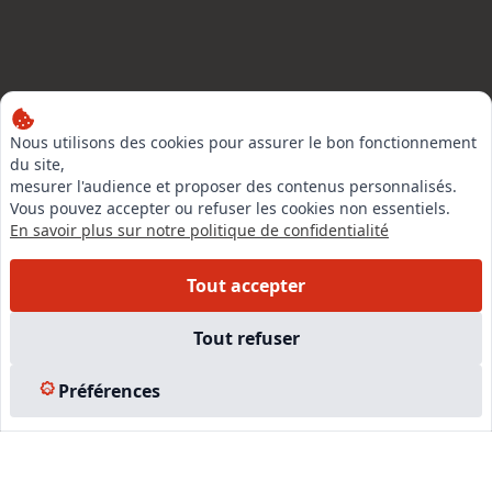
LinkedIn
Nous utilisons des cookies pour assurer le bon fonctionnement
du site,
Instagram
mesurer l'audience et proposer des contenus personnalisés.
Facebook
Vous pouvez accepter ou refuser les cookies non essentiels.
En savoir plus sur notre politique de confidentialité
EN SAVOIR PLUS
Tout accepter
Accueil
Tout refuser
Formations
Nous rejoindre
Préférences
Partenaires
Autres missions
Le C.N.E.
Membre IVSC