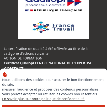
La certification de qualité à été délivrée au titre de la
catégorie d'actions suivante:
ACTION DE FORMATION
Certificat Qualiopi CENTRE NATIONAL DE L'EXPERTISE
CONTACT
Nous utilisons des cookies pour assurer le bon fonctionnement
Centre National de l’Expertise (CNE)
du site,
20 rue Henri Regnault, 75014 Paris
mesurer l'audience et proposer des contenus personnalisés.
N°VERT : 0800 00 80 89
Vous pouvez accepter ou refuser les cookies non essentiels.
En savoir plus sur notre politique de confidentialité