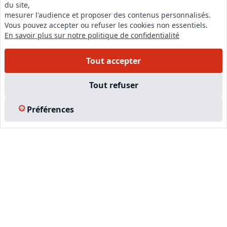
du site,
LinkedIn
mesurer l'audience et proposer des contenus personnalisés.
Vous pouvez accepter ou refuser les cookies non essentiels.
Instagram
En savoir plus sur notre politique de confidentialité
Facebook
Tout accepter
EN SAVOIR PLUS
Tout refuser
Accueil
Préférences
Formations
Nous rejoindre
Partenaires
Autres missions
Le C.N.E.
Membre IVSC
Logiciel
L’Expert
Tarifs
Contact