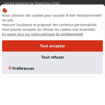
Centre National de l’Expertise (CNE)
20 rue Henri Regnault, 75014 Paris
Nous utilisons des cookies pour assurer le bon fonctionnement
N°VERT : 0800 00 80 89
du site,
mesurer l'audience et proposer des contenus personnalisés.
Vous pouvez accepter ou refuser les cookies non essentiels.
En savoir plus sur notre politique de confidentialité
Tout accepter
LinkedIn
Tout refuser
Instagram
Facebook
Préférences
EN SAVOIR PLUS
Accueil
Formations
Nous rejoindre