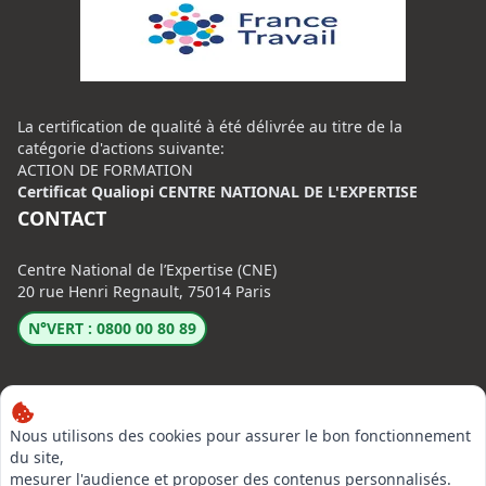
La certification de qualité à été délivrée au titre de la
catégorie d'actions suivante:
ACTION DE FORMATION
Certificat Qualiopi CENTRE NATIONAL DE L'EXPERTISE
CONTACT
Centre National de l’Expertise (CNE)
20 rue Henri Regnault, 75014 Paris
N°VERT : 0800 00 80 89
Nous utilisons des cookies pour assurer le bon fonctionnement
du site,
mesurer l'audience et proposer des contenus personnalisés.
LinkedIn