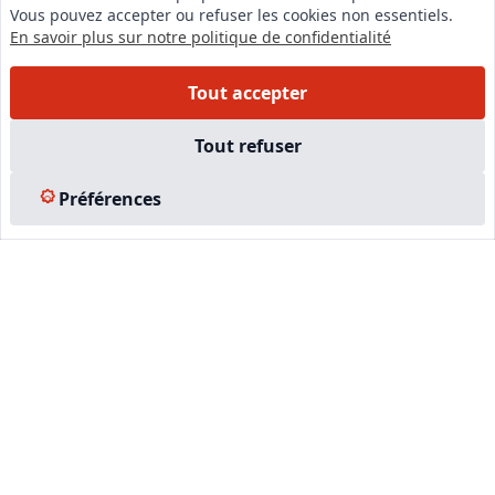
Vous pouvez accepter ou refuser les cookies non essentiels.
Instagram
En savoir plus sur notre politique de confidentialité
Facebook
Tout accepter
EN SAVOIR PLUS
Tout refuser
Accueil
Préférences
Formations
Nous rejoindre
Partenaires
Autres missions
Le C.N.E.
Membre IVSC
Logiciel
L’Expert
Tarifs
Contact
Experts Immobiliers par régions