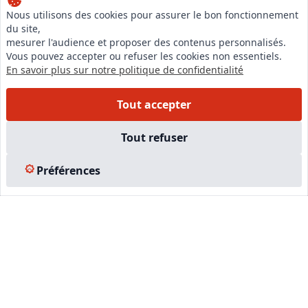
Nous utilisons des cookies pour assurer le bon fonctionnement
du site,
LinkedIn
mesurer l'audience et proposer des contenus personnalisés.
Instagram
Vous pouvez accepter ou refuser les cookies non essentiels.
En savoir plus sur notre politique de confidentialité
Facebook
Tout accepter
EN SAVOIR PLUS
Tout refuser
Accueil
Formations
Préférences
Nous rejoindre
Partenaires
Autres missions
Le C.N.E.
Membre IVSC
Logiciel
L’Expert
Tarifs