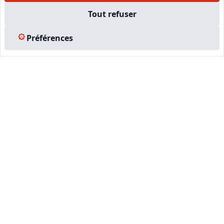
Tout refuser
LinkedIn
Préférences
Instagram
Facebook
EN SAVOIR PLUS
Accueil
Formations
Nous rejoindre
Partenaires
Autres missions
Le C.N.E.
Membre IVSC
Logiciel
L’Expert