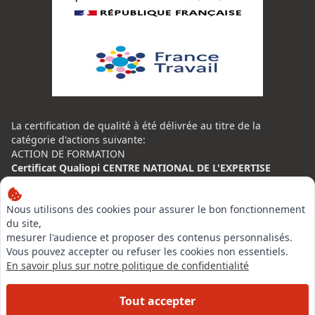
La certification de qualité à été délivrée au titre de la
catégorie d'actions suivante:
ACTION DE FORMATION
Certificat Qualiopi CENTRE NATIONAL DE L'EXPERTISE
CONTACT
Nous utilisons des cookies pour assurer le bon fonctionnement
Centre National de l’Expertise (CNE)
du site,
20 rue Henri Regnault, 75014 Paris
mesurer l'audience et proposer des contenus personnalisés.
Vous pouvez accepter ou refuser les cookies non essentiels.
N°VERT : 0800 00 80 89
En savoir plus sur notre politique de confidentialité
Tout accepter