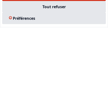
Tout refuser
LinkedIn
Préférences
Instagram
Facebook
EN SAVOIR PLUS
Accueil
Formations
Nous rejoindre
Partenaires
Autres missions
Le C.N.E.
Membre IVSC
Logiciel
L’Expert