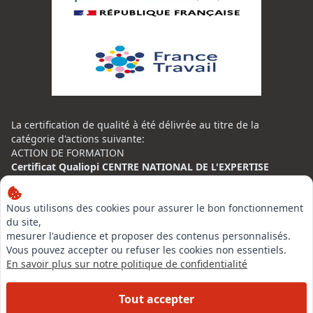
La certification de qualité à été délivrée au titre de la
catégorie d'actions suivante:
ACTION DE FORMATION
Certificat Qualiopi CENTRE NATIONAL DE L'EXPERTISE
CONTACT
Nous utilisons des cookies pour assurer le bon fonctionnement
Centre National de l’Expertise (CNE)
du site,
20 rue Henri Regnault, 75014 Paris
mesurer l'audience et proposer des contenus personnalisés.
Vous pouvez accepter ou refuser les cookies non essentiels.
N°VERT : 0800 00 80 89
En savoir plus sur notre politique de confidentialité
Tout accepter