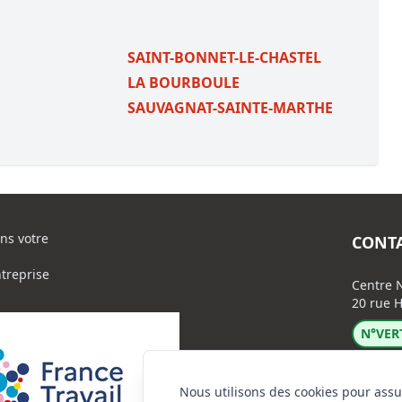
SAINT-BONNET-LE-CHASTEL
LA BOURBOULE
SAUVAGNAT-SAINTE-MARTHE
ns votre
CONT
ntreprise
Centre N
20 rue H
N°VERT
Nous utilisons des cookies pour assu