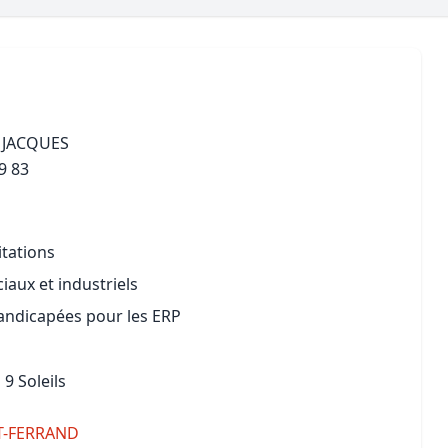
Maîtrise d’oeuvre
Développer la gestion locativ
Estimation co
Expertise pré-achat
Développer et organiser l'acti
Biens d’exception, belles dem
 JACQUES
n Local d’Urbanisme (PLU)
IA Essentials®
9 83
mobilier
IA Pioneer®
itations
aux et industriels
handicapées pour les ERP
 9 Soleils
-FERRAND