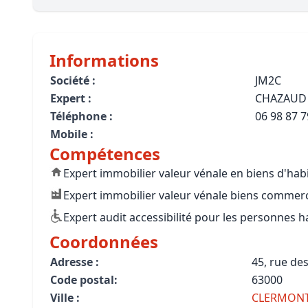
Bioclimatique BBC
Règles d’urbanisme
Informations
Pathologies des bâtiments
Société :
JM2C
Expert :
CHAZAUD
Lecture et compréhension d’un Pla
Téléphone :
06 98 87 7
Droit de l'environnement et de l'im
Mobile :
Compétences
Estimer le droit au bail
Expert immobilier valeur vénale en biens d'hab
Expert immobilier valeur vénale biens commerci
Expert audit accessibilité pour les personnes 
Coordonnées
Adresse :
45, rue des
Code postal:
63000
Ville :
CLERMONT