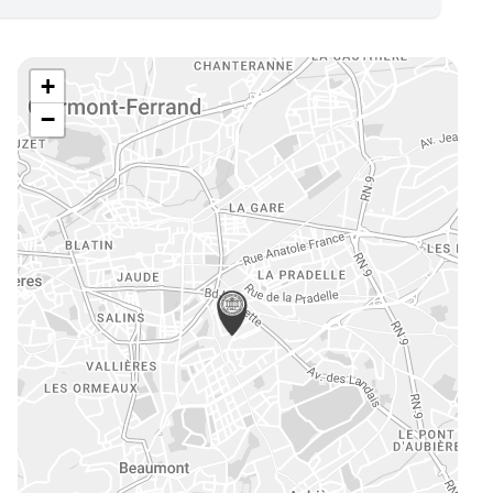
e
mmerce
vité de Syndic
+
eures, châteaux et traits de côte
−