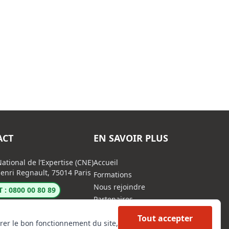
ACT
EN SAVOIR PLUS
ational de l’Expertise (CNE)
Accueil
enri Regnault, 75014 Paris
Formations
Nous rejoindre
 : 0800 00 80 89
Partenaires
Autres missions
Tout accepter
rer le bon fonctionnement du site,
Le C.N.E.