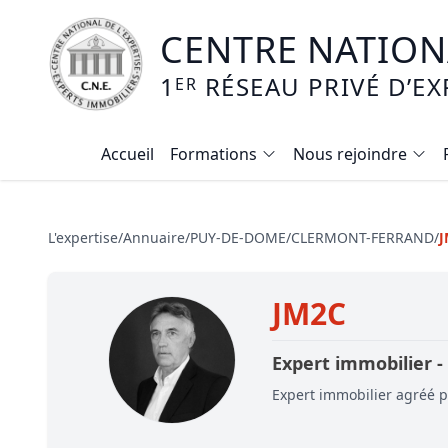
CENTRE NATIONA
1
RÉSEAU PRIVÉ D’EX
ER
Accueil
Formations
Nous rejoindre
Calendrier des formations
Formation expertise immobilière / v
L'expertise
/
Annuaire
/
PUY-DE-DOME
/
CLERMONT-FERRAND
/
J
Expertise local commercial
JM2C
Expertise viager
E-learning - Connaitre et maitriser
Expert immobilier -
Mise en copropriété
Expert immobilier agréé pa
Expertise terrains agricoles, vignobl