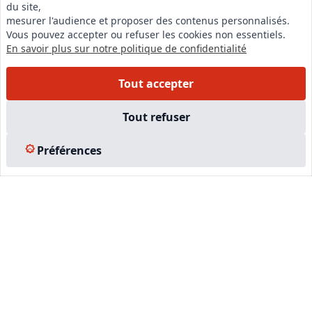
du site,
LinkedIn
mesurer l'audience et proposer des contenus personnalisés.
Vous pouvez accepter ou refuser les cookies non essentiels.
Instagram
En savoir plus sur notre politique de confidentialité
Facebook
Tout accepter
EN SAVOIR PLUS
Tout refuser
Accueil
Préférences
Formations
Nous rejoindre
Partenaires
Autres missions
Le C.N.E.
Membre IVSC
Logiciel
L’Expert
Tarifs
Contact