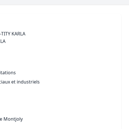
Maîtrise d’oeuvre
Développer la gestion locativ
Estimation co
Expertise pré-achat
Développer et organiser l'acti
Biens d’exception, belles dem
-TITY KARLA
RLA
n Local d’Urbanisme (PLU)
IA Essentials®
mobilier
IA Pioneer®
itations
aux et industriels
e Montjoly