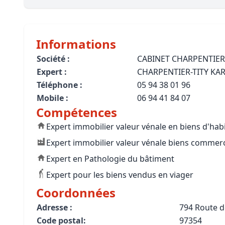
Bioclimatique BBC
Règles d’urbanisme
Informations
Pathologies des bâtiments
Société :
CABINET CHARPENTIER
Expert :
CHARPENTIER-TITY KA
Lecture et compréhension d’un Pla
Téléphone :
05 94 38 01 96
Droit de l'environnement et de l'im
Mobile :
06 94 41 84 07
Compétences
Estimer le droit au bail
Expert immobilier valeur vénale en biens d'hab
Expert immobilier valeur vénale biens commerci
Expert en Pathologie du bâtiment
Expert pour les biens vendus en viager
Coordonnées
Adresse :
794 Route d
Code postal:
97354