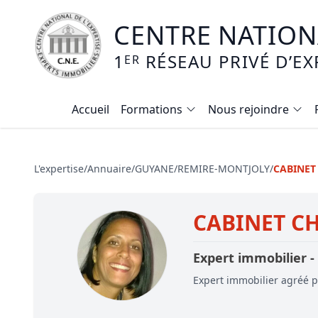
CENTRE NATIONA
1
RÉSEAU PRIVÉ D’EX
ER
Accueil
Formations
Nous rejoindre
Calendrier des formations
Formation expertise immobilière / v
L'expertise
/
Annuaire
/
GUYANE
/
REMIRE-MONTJOLY
/
CABINET
Expertise local commercial
CABINET CH
Expertise viager
E-learning - Connaitre et maitriser
Expert immobilier -
Mise en copropriété
Expert immobilier agréé pa
Expertise terrains agricoles, vignobl