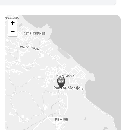
e
mmerce
vité de Syndic
+
eures, châteaux et traits de côte
−