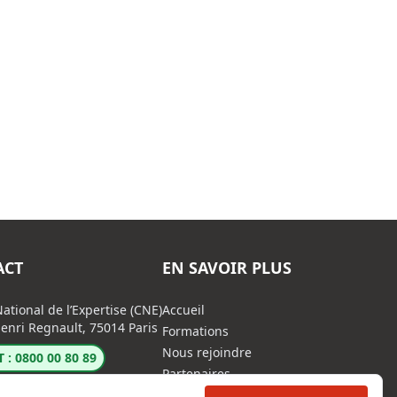
ACT
EN SAVOIR PLUS
ational de l’Expertise (CNE)
Accueil
enri Regnault, 75014 Paris
Formations
Nous rejoindre
 : 0800 00 80 89
Partenaires
Autres missions