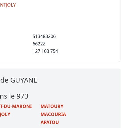
NTJOLY
513483206
6622Z
127 103 754
s de GUYANE
ans le 973
NT-DU-MARONI
MATOURY
JOLY
MACOURIA
A
APATOU