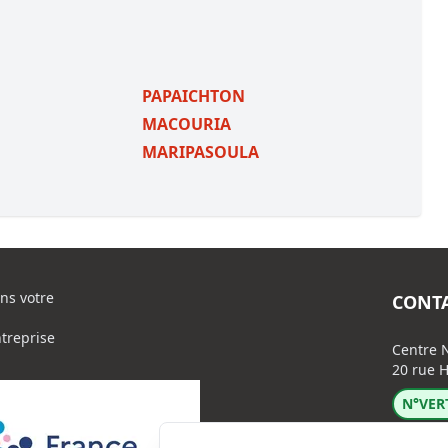
PAPAICHTON
MACOURIA
MARIPASOULA
ns votre
CONT
ntreprise
Centre N
20 rue H
N°VERT