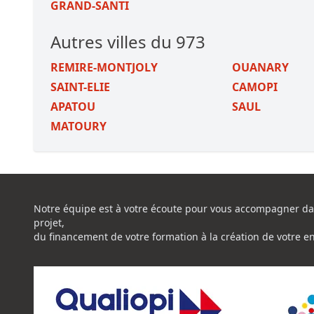
GRAND-SANTI
Autres villes du 973
REMIRE-MONTJOLY
OUANARY
SAINT-ELIE
CAMOPI
APATOU
SAUL
MATOURY
Notre équipe est à votre écoute pour vous accompagner da
projet,
du financement de votre formation à la création de votre e