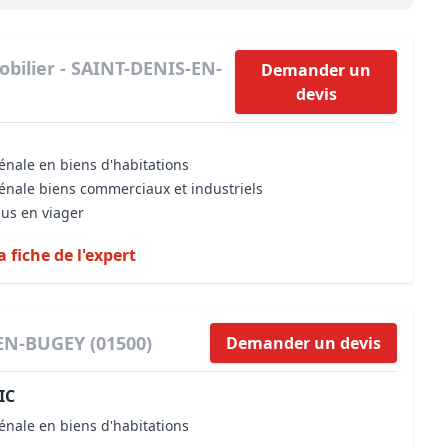
Maîtrise d’oeuvre
Développer la gestion locativ
Estimation co
Expertise pré-achat
Développer et organiser l'acti
bilier - SAINT-DENIS-EN-
Demander un
devis
Biens d’exception, belles dem
n Local d’Urbanisme (PLU)
IA Essentials®
énale en biens d'habitations
mobilier
IA Pioneer®
vénale biens commerciaux et industriels
dus en viager
a fiche de l'expert
-EN-BUGEY (01500)
Demander un devis
IC
énale en biens d'habitations