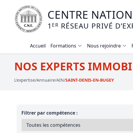
CENTRE NATIONA
1
RÉSEAU PRIVÉ D’EX
ER
Accueil
Formations
Nous rejoindre
Calendrier des formations
NOS EXPERTS IMMOBIL
Formation expertise immobilière / v
L'expertise
/
Annuaire
/
AIN
/
SAINT-DENIS-EN-BUGEY
Expertise local commercial
Expertise viager
E-learning - Connaitre et maitriser
Filtrer par compétence :
Mise en copropriété
Expertise terrains agricoles, vignobl