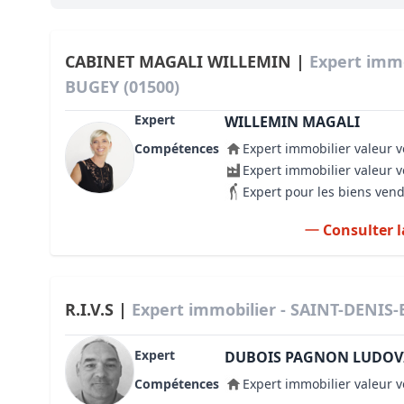
Bioclimatique BBC
Règles d’urbanisme
CABINET MAGALI WILLEMIN |
Expert immo
BUGEY (01500)
Pathologies des bâtiments
Expert
WILLEMIN MAGALI
Lecture et compréhension d’un Pla
Compétences
Expert immobilier valeur v
Droit de l'environnement et de l'im
Expert immobilier valeur 
Expert pour les biens ven
Estimer le droit au bail
Consulter l
R.I.V.S |
Expert immobilier - SAINT-DENIS
Expert
DUBOIS PAGNON LUDOV
Compétences
Expert immobilier valeur v