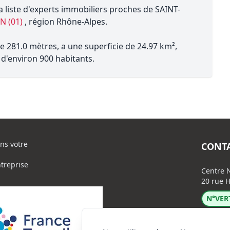
a liste d'experts immobiliers proches de SAINT-
IN (01)
, région Rhône-Alpes.
e 281.0 mètres, a une superficie de 24.97 km²,
d'environ 900 habitants.
ns votre
CONT
ntreprise
Centre N
20 rue H
N°VERT