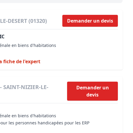
Maîtrise d’oeuvre
Développer la gestion locativ
Estimation co
Expertise pré-achat
Développer et organiser l'acti
-LE-DESERT (01320)
Demander un devis
Biens d’exception, belles dem
IC
n Local d’Urbanisme (PLU)
IA Essentials®
énale en biens d'habitations
mobilier
IA Pioneer®
a fiche de l'expert
- SAINT-NIZIER-LE-
Demander un
devis
énale en biens d'habitations
 pour les personnes handicapées pour les ERP