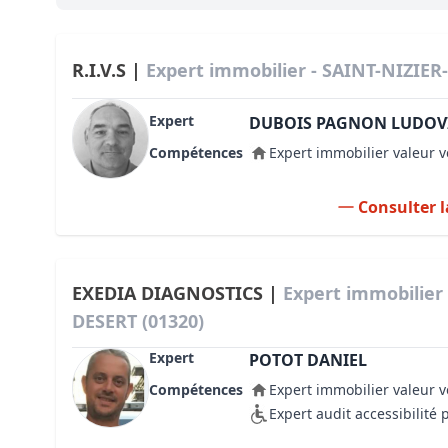
Bioclimatique BBC
Règles d’urbanisme
R.I.V.S |
Expert immobilier - SAINT-NIZIER
Pathologies des bâtiments
Expert
DUBOIS PAGNON LUDOV
Lecture et compréhension d’un Pla
Compétences
Expert immobilier valeur v
Droit de l'environnement et de l'im
Consulter l
Estimer le droit au bail
EXEDIA DIAGNOSTICS |
Expert immobilier 
DESERT (01320)
Expert
POTOT DANIEL
Compétences
Expert immobilier valeur v
Expert audit accessibilité