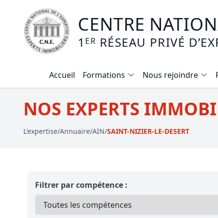
CENTRE NATIONA
1
RÉSEAU PRIVÉ D’EX
ER
Accueil
Formations
Nous rejoindre
Calendrier des formations
NOS EXPERTS IMMOBIL
Formation expertise immobilière / v
L'expertise
/
Annuaire
/
AIN
/
SAINT-NIZIER-LE-DESERT
Expertise local commercial
Expertise viager
E-learning - Connaitre et maitriser
Filtrer par compétence :
Mise en copropriété
Expertise terrains agricoles, vignobl