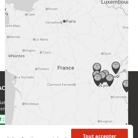
ACT
EN SAVOIR PLUS
ational de l’Expertise (CNE)
Accueil
enri Regnault, 75014 Paris
Formations
Nous rejoindre
 : 0800 00 80 89
Partenaires
Autres missions
Tout accepter