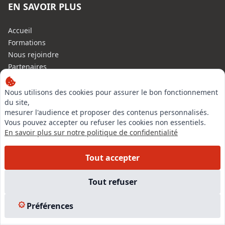
EN SAVOIR PLUS
Accueil
Formations
Nous rejoindre
Partenaires
Autres missions
Le C.N.E.
Nous utilisons des cookies pour assurer le bon fonctionnement
du site,
Membre IVSC
mesurer l'audience et proposer des contenus personnalisés.
Logiciel
Vous pouvez accepter ou refuser les cookies non essentiels.
L’Expert
En savoir plus sur notre politique de confidentialité
Tarifs
Contact
Tout accepter
Experts Immobiliers par régions
Accès Pro
Tout refuser
Mentions légales
Plan du site
Préférences