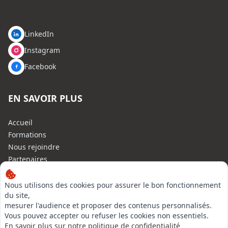
LinkedIn
Instagram
Facebook
EN SAVOIR PLUS
Accueil
Formations
Nous rejoindre
Partenaires
Autres missions
Le C.N.E.
Nous utilisons des cookies pour assurer le bon fonctionnement
du site,
Membre IVSC
mesurer l'audience et proposer des contenus personnalisés.
Logiciel
Vous pouvez accepter ou refuser les cookies non essentiels.
L’Expert
En savoir plus sur notre politique de confidentialité