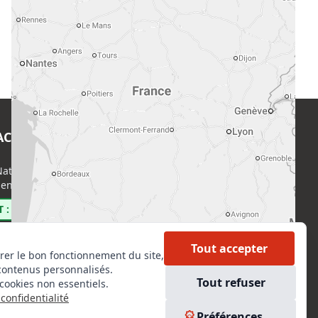
ACT
EN SAVOIR PLUS
ational de l’Expertise (CNE)
Accueil
enri Regnault, 75014 Paris
Formations
Nous rejoindre
 : 0800 00 80 89
Partenaires
Autres missions
Tout accepter
rer le bon fonctionnement du site,
Le C.N.E.
contenus personnalisés.
Membre IVSC
Tout refuser
cookies non essentiels.
Logiciel
confidentialité
L’Expert
kedIn
Préférences