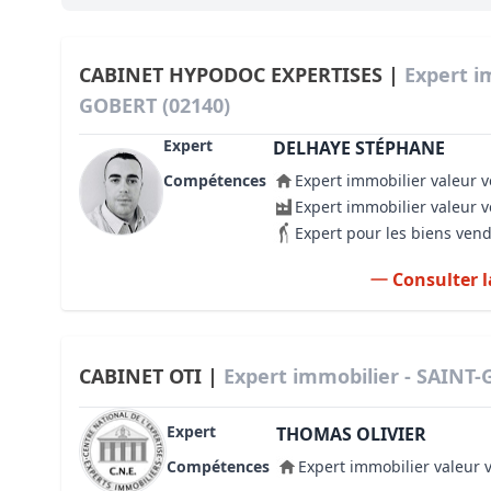
Bioclimatique BBC
Règles d’urbanisme
CABINET HYPODOC EXPERTISES |
Expert i
GOBERT (02140)
Pathologies des bâtiments
Expert
DELHAYE STÉPHANE
Lecture et compréhension d’un Pla
Compétences
Expert immobilier valeur v
Droit de l'environnement et de l'im
Expert immobilier valeur 
Expert pour les biens ven
Estimer le droit au bail
Consulter l
CABINET OTI |
Expert immobilier - SAINT-
Expert
THOMAS OLIVIER
Compétences
Expert immobilier valeur 