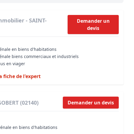
Maîtrise d’oeuvre
Développer la gestion locativ
Estimation co
Expertise pré-achat
Développer et organiser l'acti
mmobilier - SAINT-
Demander un
devis
Biens d’exception, belles dem
n Local d’Urbanisme (PLU)
IA Essentials®
énale en biens d'habitations
mobilier
IA Pioneer®
vénale biens commerciaux et industriels
dus en viager
a fiche de l'expert
GOBERT (02140)
Demander un devis
vénale en biens d'habitations