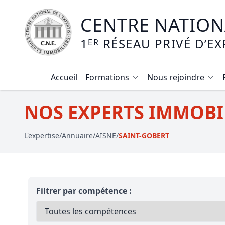
CENTRE NATIONA
1
RÉSEAU PRIVÉ D’EX
ER
Accueil
Formations
Nous rejoindre
Calendrier des formations
NOS EXPERTS IMMOBIL
Formation expertise immobilière / v
L'expertise
/
Annuaire
/
AISNE
/
SAINT-GOBERT
Expertise local commercial
Expertise viager
E-learning - Connaitre et maitriser
Filtrer par compétence :
Mise en copropriété
Expertise terrains agricoles, vignobl