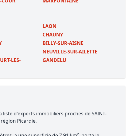
-COUR
MARFONTAINE
LAON
CHAUNY
Y
BILLY-SUR-AISNE
NEUVILLE-SUR-AILETTE
RT-LES-
GANDELU
a liste d'experts immobiliers proches de SAINT-
, région Picardie.
tres, a une superficie de 7.91 km², porte le