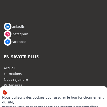
LinkedIn
Instagram
Facebook
EN SAVOIR PLUS
Accueil
Formations
Nous rejoindre
Partenaires
Autres missions
Le C.N.E.
Nous utilisons des cookies pour assurer le bon fonctionnement
du site,
Membre IVSC
mesurer l'audience et proposer des contenus personnalisés.