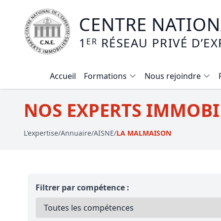
CENTRE NATIONA
1
RÉSEAU PRIVÉ D’EX
ER
Accueil
Formations
Nous rejoindre
Calendrier des formations
NOS EXPERTS IMMOBI
Formation expertise immobilière / v
L'expertise
/
Annuaire
/
AISNE
/
LA MALMAISON
Expertise local commercial
Expertise viager
E-learning - Connaitre et maitriser
Filtrer par compétence :
Mise en copropriété
Expertise terrains agricoles, vignobl