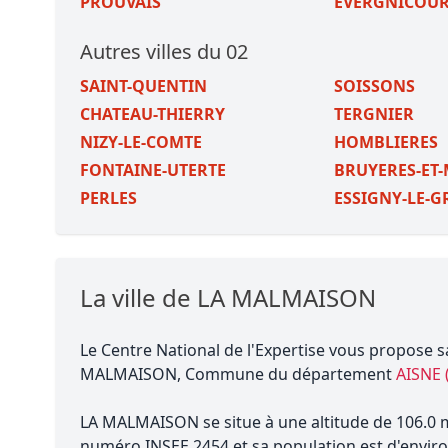
PROUVAIS
EVERGNICOU
Autres villes du 02
SAINT-QUENTIN
SOISSONS
CHATEAU-THIERRY
TERGNIER
NIZY-LE-COMTE
HOMBLIERES
FONTAINE-UTERTE
BRUYERES-ET
PERLES
ESSIGNY-LE-
La ville de LA MALMAISON
Le Centre National de l'Expertise vous propose s
MALMAISON, Commune du département
AISNE 
LA MALMAISON se situe à une altitude de 106.0 mè
numéro INSEE 2454 et sa population est d'enviro