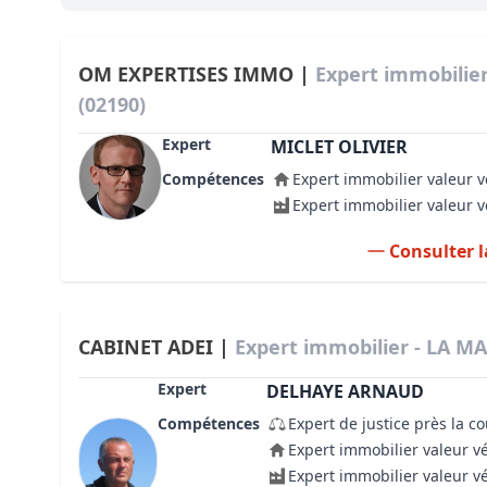
Bioclimatique BBC
Règles d’urbanisme
OM EXPERTISES IMMO |
Expert immobili
(02190)
Pathologies des bâtiments
Expert
MICLET OLIVIER
Lecture et compréhension d’un Pla
Compétences
Expert immobilier valeur v
Droit de l'environnement et de l'im
Expert immobilier valeur 
Estimer le droit au bail
Consulter l
CABINET ADEI |
Expert immobilier - LA M
Expert
DELHAYE ARNAUD
Compétences
Expert de justice près la c
Expert immobilier valeur v
Expert immobilier valeur v