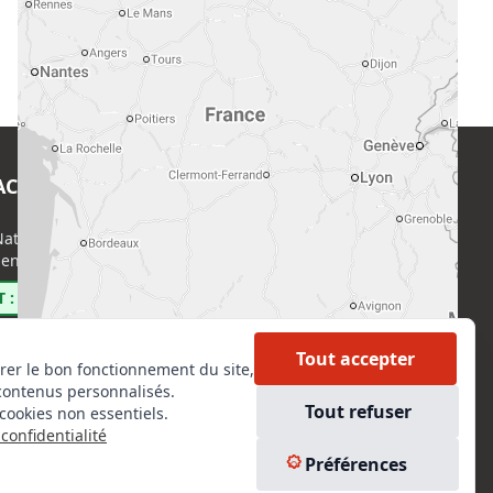
ACT
EN SAVOIR PLUS
ational de l’Expertise (CNE)
Accueil
enri Regnault, 75014 Paris
Formations
Nous rejoindre
 : 0800 00 80 89
Partenaires
Autres missions
Tout accepter
rer le bon fonctionnement du site,
Le C.N.E.
contenus personnalisés.
Membre IVSC
Tout refuser
cookies non essentiels.
Logiciel
confidentialité
L’Expert
kedIn
Préférences
Tarifs
tagram