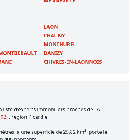
RT
MENNEVILLE
LAON
CHAUNY
MONTHUREL
-MONTBERAULT
DANIZY
GRAND
CHIVRES-EN-LAONNOIS
a liste d'experts immobiliers proches de LA
(02)
, région Picardie.
tres, a une superficie de 25.82 km², porte le
n 400 habitants.