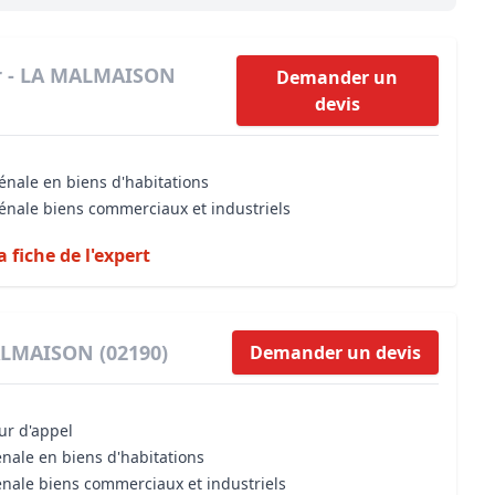
Maîtrise d’oeuvre
Développer la gestion locativ
Estimation co
Expertise pré-achat
Développer et organiser l'acti
er - LA MALMAISON
Demander un
devis
Biens d’exception, belles dem
n Local d’Urbanisme (PLU)
IA Essentials®
énale en biens d'habitations
mobilier
IA Pioneer®
vénale biens commerciaux et industriels
a fiche de l'expert
ALMAISON (02190)
Demander un devis
our d'appel
énale en biens d'habitations
énale biens commerciaux et industriels