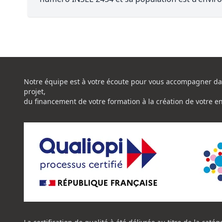
Notre équipe est à votre écoute pour vous accompagner da
projet,
du financement de votre formation à la création de votre e