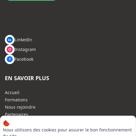
LinkedIn
Instagram
Facebook
EN SAVOIR PLUS
Accueil
Formations
Nous rejoindre
Partenaires
Autres missions
Le C.N.E.
Nous utilisons des cookies pour assurer le bon fonctionnement
du site,