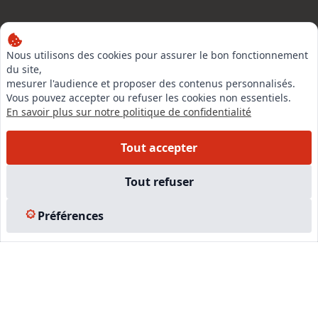
Nous utilisons des cookies pour assurer le bon fonctionnement
LinkedIn
du site,
Instagram
mesurer l'audience et proposer des contenus personnalisés.
Vous pouvez accepter ou refuser les cookies non essentiels.
Facebook
En savoir plus sur notre politique de confidentialité
Tout accepter
EN SAVOIR PLUS
Tout refuser
Accueil
Formations
Préférences
Nous rejoindre
Partenaires
Autres missions
Le C.N.E.
Membre IVSC
Logiciel