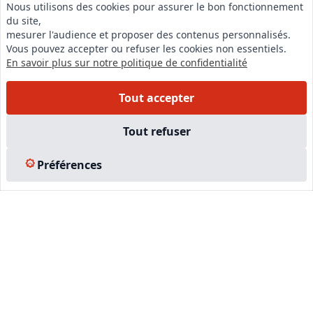
Nous utilisons des cookies pour assurer le bon fonctionnement
du site,
LinkedIn
mesurer l'audience et proposer des contenus personnalisés.
Vous pouvez accepter ou refuser les cookies non essentiels.
Instagram
En savoir plus sur notre politique de confidentialité
Facebook
Tout accepter
EN SAVOIR PLUS
Tout refuser
Accueil
Préférences
Formations
Nous rejoindre
Partenaires
Autres missions
Le C.N.E.
Membre IVSC
Logiciel
L’Expert
Tarifs