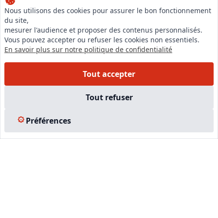
Nous utilisons des cookies pour assurer le bon fonctionnement
du site,
LinkedIn
mesurer l'audience et proposer des contenus personnalisés.
Instagram
Vous pouvez accepter ou refuser les cookies non essentiels.
En savoir plus sur notre politique de confidentialité
Facebook
Tout accepter
EN SAVOIR PLUS
Tout refuser
Accueil
Formations
Préférences
Nous rejoindre
Partenaires
Autres missions
Le C.N.E.
Membre IVSC
Logiciel
L’Expert
Tarifs