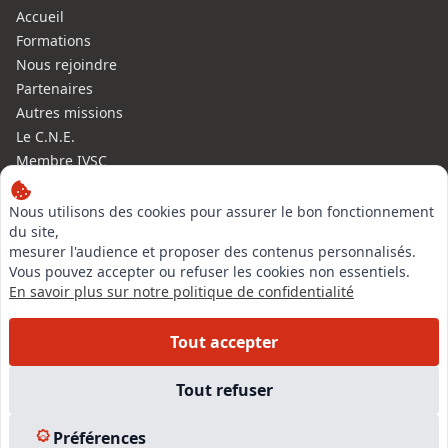
Accueil
Formations
Nous rejoindre
Partenaires
Autres missions
Le C.N.E.
Membre IVSC
Logiciel
L’Expert
Nous utilisons des cookies pour assurer le bon fonctionnement
du site,
Tarifs
mesurer l'audience et proposer des contenus personnalisés.
Contact
Vous pouvez accepter ou refuser les cookies non essentiels.
Experts Immobiliers par régions
En savoir plus sur notre politique de confidentialité
Accès Pro
Mentions légales
Tout accepter
Plan du site
Tout refuser
© 2026 l-expertise CNE - Centre National de l’Expertise. Tous
droits réservés.
Préférences