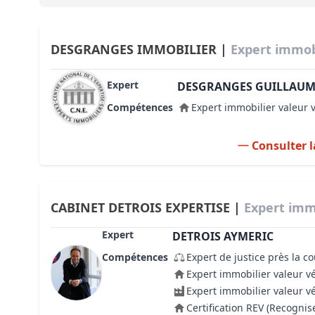
Bioclimatique BBC
Règles d’urbanisme
DESGRANGES IMMOBILIER |
Expert immobi
Pathologies des bâtiments
Expert
DESGRANGES GUILLAUM
Lecture et compréhension d’un Pla
Compétences
Expert immobilier valeur 
Droit de l'environnement et de l'im
Consulter l
Estimer le droit au bail
CABINET DETROIS EXPERTISE |
Expert immo
Expert
DETROIS AYMERIC
Compétences
Expert de justice près la c
Expert immobilier valeur v
Expert immobilier valeur v
Certification REV (Recogni