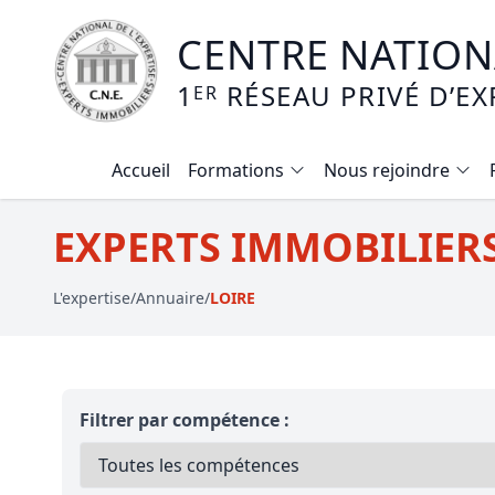
CENTRE NATIONA
1
RÉSEAU PRIVÉ D’EX
ER
Accueil
Formations
Nous rejoindre
Calendrier des formations
EXPERTS IMMOBILIERS 
Formation expertise immobilière / v
L'expertise
/
Annuaire
/
LOIRE
Expertise local commercial
Expertise viager
E-learning - Connaitre et maitriser
Filtrer par compétence :
Mise en copropriété
Expertise terrains agricoles, vignobl