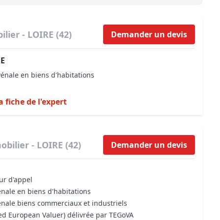
Maîtrise d’oeuvre
Développer la gestion locativ
Estimation co
Expertise pré-achat
Développer et organiser l'acti
lier - LOIRE (42)
Demander un devis
Biens d’exception, belles dem
E
n Local d’Urbanisme (PLU)
IA Essentials®
vénale en biens d'habitations
mobilier
IA Pioneer®
a fiche de l'expert
bilier - LOIRE (42)
Demander un devis
our d'appel
énale en biens d'habitations
énale biens commerciaux et industriels
sed European Valuer) délivrée par TEGoVA