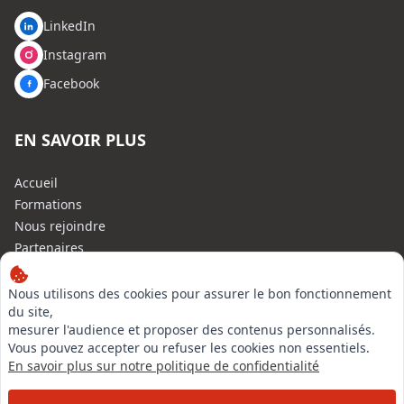
LinkedIn
Instagram
Facebook
EN SAVOIR PLUS
Accueil
Formations
Nous rejoindre
Partenaires
Autres missions
Le C.N.E.
Nous utilisons des cookies pour assurer le bon fonctionnement
du site,
Membre IVSC
mesurer l'audience et proposer des contenus personnalisés.
Logiciel
Vous pouvez accepter ou refuser les cookies non essentiels.
L’Expert
En savoir plus sur notre politique de confidentialité
Tarifs
Contact