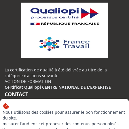
La certification de qualité à été délivrée au titre de la
catégorie d'actions suivante:
ACTION DE FORMATION
Certificat Qualiopi CENTRE NATIONAL DE L'EXPERTISE
CONTACT
Centre National de l’Expertise (CNE)
Nous utilisons des cookies pour assurer le bon fonctionnement
20 rue Henri Regnault, 75014 Paris
du site,
N°VERT : 0800 00 80 89
mesurer l'audience et proposer des contenus personnalisés.