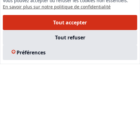
Vous pouvez accepter ou refuser les cookies non essentiels.
En savoir plus sur notre politique de confidentialité
Tout accepter
Tout refuser
LinkedIn
Instagram
Préférences
Facebook
EN SAVOIR PLUS
Accueil
Formations
Nous rejoindre
Partenaires
Autres missions
Le C.N.E.
Membre IVSC