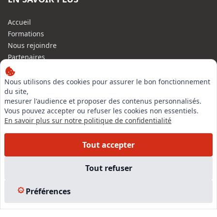
Accueil
Formations
Nous rejoindre
Partenaires
Autres missions
Le C.N.E.
Nous utilisons des cookies pour assurer le bon fonctionnement
du site,
Membre IVSC
mesurer l'audience et proposer des contenus personnalisés.
Logiciel
Vous pouvez accepter ou refuser les cookies non essentiels.
L’Expert
En savoir plus sur notre politique de confidentialité
Tarifs
Contact
Tout accepter
Experts Immobiliers par régions
Accès Pro
Tout refuser
Mentions légales
Plan du site
Préférences
© 2026 l-expertise CNE - Centre National de l’Expertise. Tous