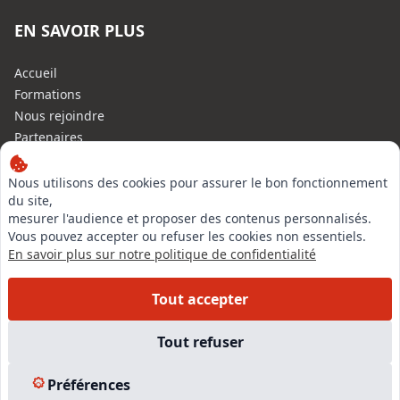
EN SAVOIR PLUS
Accueil
Formations
Nous rejoindre
Partenaires
Autres missions
Le C.N.E.
Nous utilisons des cookies pour assurer le bon fonctionnement
du site,
Membre IVSC
mesurer l'audience et proposer des contenus personnalisés.
Logiciel
Vous pouvez accepter ou refuser les cookies non essentiels.
L’Expert
En savoir plus sur notre politique de confidentialité
Tarifs
Contact
Tout accepter
Experts Immobiliers par régions
Accès Pro
Tout refuser
Mentions légales
Plan du site
Préférences