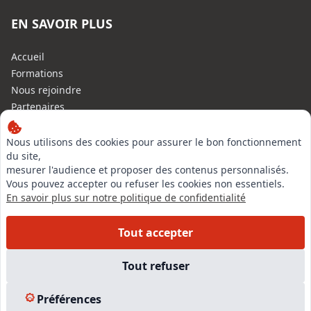
EN SAVOIR PLUS
Accueil
Formations
Nous rejoindre
Partenaires
Autres missions
Le C.N.E.
Nous utilisons des cookies pour assurer le bon fonctionnement
du site,
Membre IVSC
mesurer l'audience et proposer des contenus personnalisés.
Logiciel
Vous pouvez accepter ou refuser les cookies non essentiels.
L’Expert
En savoir plus sur notre politique de confidentialité
Tarifs
Contact
Tout accepter
Experts Immobiliers par régions
Accès Pro
Tout refuser
Mentions légales
Plan du site
Préférences