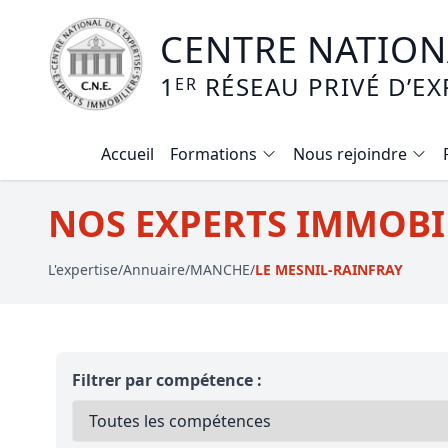
CENTRE NATIONA
1
RÉSEAU PRIVÉ D’EX
ER
Accueil
Formations
Nous rejoindre
Calendrier des formations
NOS EXPERTS IMMOBIL
Formation expertise immobilière / v
L'expertise
/
Annuaire
/
MANCHE
/
LE MESNIL-RAINFRAY
Expertise local commercial
Expertise viager
E-learning - Connaitre et maitriser
Filtrer par compétence :
Mise en copropriété
Expertise terrains agricoles, vignobl