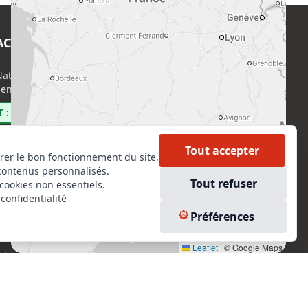
ACT
EN SAVOIR PLUS
ational de l’Expertise (CNE)
Accueil
enri Regnault, 75014 Paris
Formations
Nous rejoindre
 : 0800 00 80 89
Partenaires
Autres missions
Tout accepter
rer le bon fonctionnement du site,
Le C.N.E.
contenus personnalisés.
Membre IVSC
Tout refuser
cookies non essentiels.
Logiciel
confidentialité
L’Expert
kedIn
Préférences
Tarifs
tagram
Contact
Leaflet
|
© Google Maps
ebook
Experts Immobiliers par régions
Accès Pro
Mentions légales
Plan du site