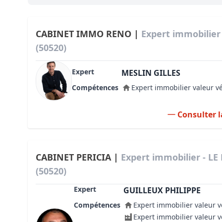
Bioclimatique BBC
Règles d’urbanisme
CABINET IMMO RENO |
Expert immobilie
(50520)
Pathologies des bâtiments
Expert
Lecture et compréhension d’un Pla
MESLIN GILLES
Compétences
Expert immobilier valeur v
Droit de l'environnement et de l'im
Estimer le droit au bail
Consulter l
CABINET PERICIA |
Expert immobilier - L
(50520)
Expert
GUILLEUX PHILIPPE
Compétences
Expert immobilier valeur v
Expert immobilier valeur 