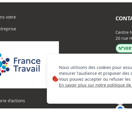
ns votre
CONT
ntreprise
Centre N
20 rue H
N°VERT
Nous utilisons des cookies pour assu
mesurer l'audience et proposer des 
Vous pouvez accepter ou refuser les 
En savoir plus sur notre politique de 
Lin
Ins
orie d'actions
Fac