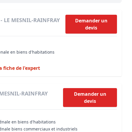
Maîtrise d’oeuvre
Développer la gestion locativ
Estimation co
Expertise pré-achat
Développer et organiser l'acti
r - LE MESNIL-RAINFRAY
Demander un
devis
Biens d’exception, belles dem
n Local d’Urbanisme (PLU)
IA Essentials®
énale en biens d'habitations
mobilier
IA Pioneer®
a fiche de l'expert
E MESNIL-RAINFRAY
Demander un
devis
énale en biens d'habitations
vénale biens commerciaux et industriels