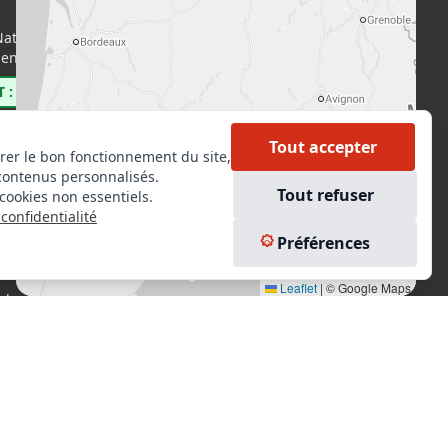
ational de l’Expertise (CNE)
Accueil
enri Regnault, 75014 Paris
Formations
Nous rejoindre
 : 0800 00 80 89
Partenaires
Autres missions
Tout accepter
rer le bon fonctionnement du site,
Le C.N.E.
contenus personnalisés.
Membre IVSC
Tout refuser
cookies non essentiels.
Logiciel
confidentialité
L’Expert
kedIn
Préférences
Tarifs
tagram
Contact
Leaflet
|
© Google Maps
ebook
Experts Immobiliers par régions
Accès Pro
Mentions légales
Plan du site
ervés.