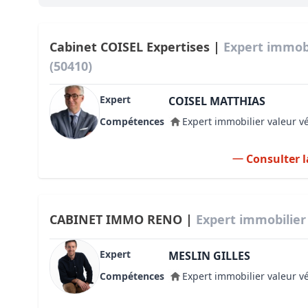
Bioclimatique BBC
Règles d’urbanisme
Cabinet COISEL Expertises |
Expert immob
(50410)
Pathologies des bâtiments
Expert
Lecture et compréhension d’un Pla
COISEL MATTHIAS
Compétences
Expert immobilier valeur v
Droit de l'environnement et de l'im
Estimer le droit au bail
Consulter l
CABINET IMMO RENO |
Expert immobilier
Expert
MESLIN GILLES
Compétences
Expert immobilier valeur v