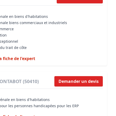
énale en biens d'habitations
énale biens commerciaux et industriels
commerce
tion
xceptionnel
du trait de côte
a fiche de l'expert
MONTABOT (50410)
Demander un devis
vénale en biens d'habitations
é pour les personnes handicapées pour les ERP