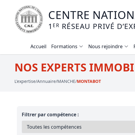
CENTRE NATIONA
1
RÉSEAU PRIVÉ D’EX
ER
Accueil
Formations
Nous rejoindre
Calendrier des formations
NOS EXPERTS IMMOBI
Formation expertise immobilière / v
L'expertise
/
Annuaire
/
MANCHE
/
MONTABOT
Expertise local commercial
Expertise viager
E-learning - Connaitre et maitriser
Filtrer par compétence :
Mise en copropriété
Expertise terrains agricoles, vignobl