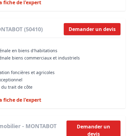
a fiche de l'expert
ONTABOT (50410)
Demander un devis
énale en biens d'habitations
vénale biens commerciaux et industriels
ation foncières et agricoles
xceptionnel
 du trait de côte
a fiche de l'expert
mobilier - MONTABOT
Demander un
devis