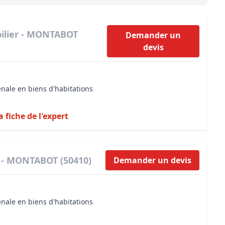
Maîtrise d’oeuvre
Développer la gestion locativ
Estimation co
Expertise pré-achat
Développer et organiser l'acti
ilier - MONTABOT
Demander un
devis
Biens d’exception, belles dem
n Local d’Urbanisme (PLU)
IA Essentials®
énale en biens d'habitations
mobilier
IA Pioneer®
a fiche de l'expert
 - MONTABOT (50410)
Demander un devis
énale en biens d'habitations