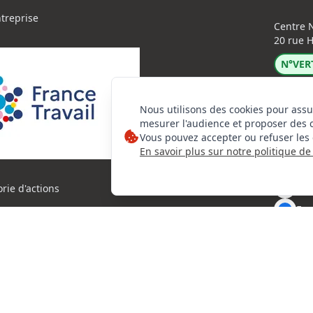
ntreprise
Centre N
20 rue H
N°VERT
Nous utilisons des cookies pour assu
mesurer l'audience et proposer des 
Vous pouvez accepter ou refuser les 
En savoir plus sur notre politique de 
Lin
Ins
orie d'actions
Fac
6 l-expertise CNE - Centre National de l’Expertise. Tous droits rés