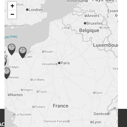
+
−
ACT
EN SAVOIR PLUS