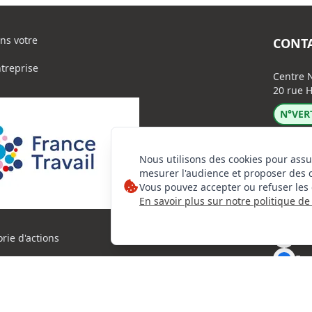
ns votre
CONT
ntreprise
Centre N
20 rue H
N°VERT
Nous utilisons des cookies pour assu
mesurer l'audience et proposer des 
Vous pouvez accepter ou refuser les 
En savoir plus sur notre politique de 
Lin
Ins
orie d'actions
Fac