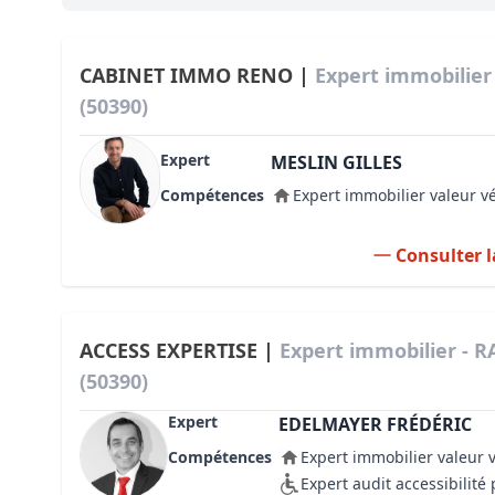
Bioclimatique BBC
Règles d’urbanisme
CABINET IMMO RENO |
Expert immobilier
(50390)
Pathologies des bâtiments
Expert
Lecture et compréhension d’un Pla
MESLIN GILLES
Compétences
Expert immobilier valeur v
Droit de l'environnement et de l'im
Estimer le droit au bail
Consulter l
ACCESS EXPERTISE |
Expert immobilier - 
(50390)
Expert
EDELMAYER FRÉDÉRIC
Compétences
Expert immobilier valeur 
Expert audit accessibilit