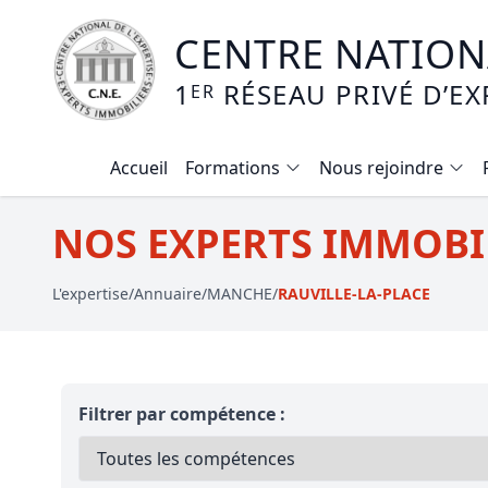
CENTRE NATIONA
1
RÉSEAU PRIVÉ D’EX
ER
Accueil
Formations
Nous rejoindre
Calendrier des formations
NOS EXPERTS IMMOBIL
Formation expertise immobilière / v
L'expertise
/
Annuaire
/
MANCHE
/
RAUVILLE-LA-PLACE
Expertise local commercial
Expertise viager
E-learning - Connaitre et maitriser
Filtrer par compétence :
Mise en copropriété
Expertise terrains agricoles, vignobl