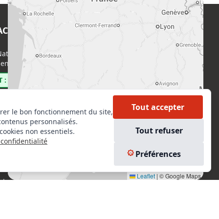
ACT
EN SAVOIR PLUS
ational de l’Expertise (CNE)
Accueil
enri Regnault, 75014 Paris
Formations
Nous rejoindre
 : 0800 00 80 89
Partenaires
Autres missions
Tout accepter
rer le bon fonctionnement du site,
Le C.N.E.
contenus personnalisés.
Membre IVSC
Tout refuser
cookies non essentiels.
Logiciel
confidentialité
L’Expert
kedIn
Préférences
Tarifs
tagram
Contact
Leaflet
|
© Google Maps
ebook
Experts Immobiliers par régions
Accès Pro
Mentions légales
Plan du site