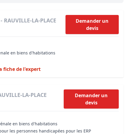
Maîtrise d’oeuvre
Développer la gestion locativ
Estimation co
Expertise pré-achat
Développer et organiser l'acti
 - RAUVILLE-LA-PLACE
Demander un
devis
Biens d’exception, belles dem
n Local d’Urbanisme (PLU)
IA Essentials®
énale en biens d'habitations
mobilier
IA Pioneer®
a fiche de l'expert
RAUVILLE-LA-PLACE
Demander un
devis
vénale en biens d'habitations
é pour les personnes handicapées pour les ERP